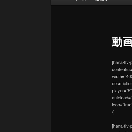
イ
ン
メ
ニ
ュ
動
ー
[hana-flv-
content/up
width=”40
descriptio
player=”5″
autoload=”
loop=”true
/]
[hana-flv-