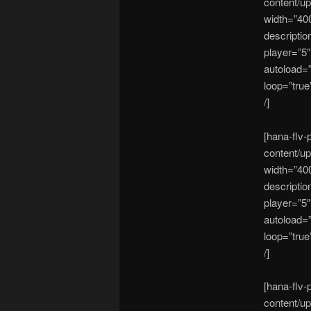
content/u
width=”40
descriptio
player=”5″
autoload=”
loop=”true
/]
[hana-flv-
content/u
width=”40
descriptio
player=”5″
autoload=”
loop=”true
/]
[hana-flv-
content/u