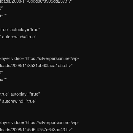
ploads/2008/11/8bdd88f8905dd237.flv”
0″
n=””
true” autoplay=”true”
” autorewind=”true”
player video=”https://silverpersian.net/wp-
ploads/2008/11/8531cb60faea1e5c.flv”
0″
n=””
true” autoplay=”true”
” autorewind=”true”
player video=”https://silverpersian.net/wp-
ploads/2008/11/5d5f4757c6d3aa43.flv”