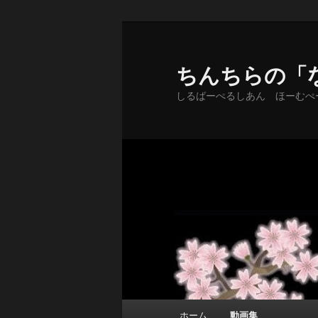
メ
イ
ン
ちんちらの「
コ
しるばーぺるしあん ほーむぺ
ン
テ
ン
ツ
へ
移
動
メ
ホーム
動画集