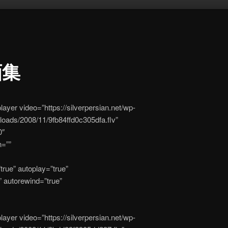
画集
player video=”https://silverpersian.net/wp-
loads/2008/11/9fb84ffd0c305dfa.flv”
0″
n=””
true” autoplay=”true”
” autorewind=”true”
player video=”https://silverpersian.net/wp-