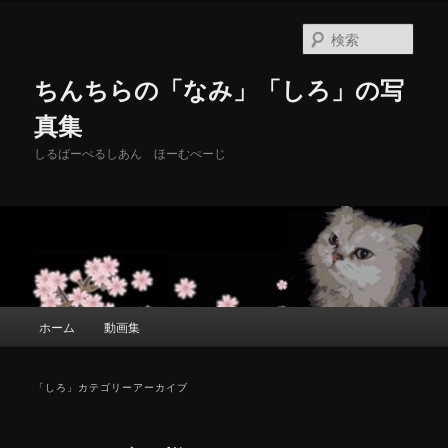
メ
サ
イ
ブ
検
ン
コ
索
コ
ン
ちんちらの「なみ」「しろ」の写
ン
テ
テ
ン
真集
ン
ツ
しるばーぺるしあん ほーむぺーじ
ツ
へ
へ
移
移
動
動
メ
ホーム
動画集
イ
ン
メ
「
しろ
」カテゴリーアーカイブ
ニ
ュ
ー