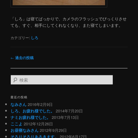
「しろ」は寝てばっかりで、カメラのフラッシュでびっくりさせ
ても、すぐ、相手にしてくれなくなり、また寝てしまいます。
カテゴリー:
しろ
投
←
過去の投稿
稿
ナ
ビ
検
ゲ
索
ー
シ
最近の投稿
ョ
なみさん
2016年2月9日
ン
しろ、お疲れ様でした。
2014年7月20日
ナミお疲れ様でした。
2013年7月13日
ここよ
2012年12月26日
お昼寝なみさん
2012年9月29日
そろりそろりあるきます。
2012年6月17日