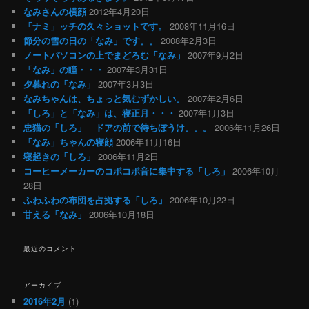
なみさんの横顔
2012年4月20日
「ナミ」ッチの久々ショットです。
2008年11月16日
節分の雪の日の「なみ」です。。
2008年2月3日
ノートパソコンの上でまどろむ「なみ」
2007年9月2日
「なみ」の瞳・・・
2007年3月31日
夕暮れの「なみ」
2007年3月3日
なみちゃんは、ちょっと気むずかしい。
2007年2月6日
「しろ」と「なみ」は、寝正月・・・
2007年1月3日
忠猫の「しろ」 ドアの前で待ちぼうけ。。。
2006年11月26日
「なみ」ちゃんの寝顔
2006年11月16日
寝起きの「しろ」
2006年11月2日
コーヒーメーカーのコポコポ音に集中する「しろ」
2006年10月
28日
ふわふわの布団を占拠する「しろ」
2006年10月22日
甘える「なみ」
2006年10月18日
最近のコメント
アーカイブ
2016年2月
(1)