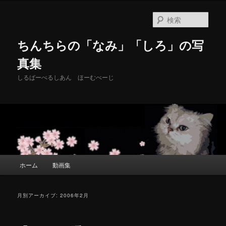
メ
サ
イ
ブ
検
ン
コ
索
コ
ン
ちんちらの「なみ」「しろ」の写
ン
テ
テ
ン
真集
ン
ツ
しるばーぺるしあん ほーむぺーじ
ツ
へ
へ
移
移
動
動
メ
ホーム
動画集
イ
ン
メ
月別アーカイブ:
2006年2月
ニ
ュ
ー