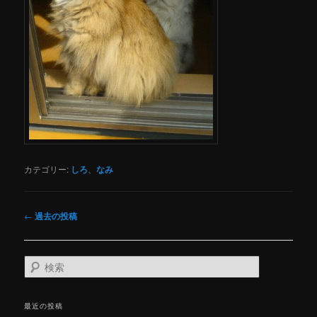
カテゴリー:
しろ
、
なみ
投
←
過去の投稿
稿
ナ
ビ
検
ゲ
索
ー
シ
最近の投稿