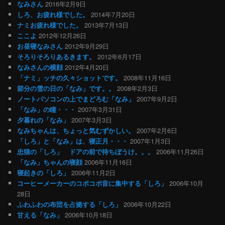
ョ
なみさん
2016年2月9日
ン
しろ、お疲れ様でした。
2014年7月20日
ナミお疲れ様でした。
2013年7月13日
ここよ
2012年12月26日
お昼寝なみさん
2012年9月29日
そろりそろりあるきます。
2012年6月17日
なみさんの横顔
2012年4月20日
「ナミ」ッチの久々ショットです。
2008年11月16日
節分の雪の日の「なみ」です。。
2008年2月3日
ノートパソコンの上でまどろむ「なみ」
2007年9月2日
「なみ」の瞳・・・
2007年3月31日
夕暮れの「なみ」
2007年3月3日
なみちゃんは、ちょっと気むずかしい。
2007年2月6日
「しろ」と「なみ」は、寝正月・・・
2007年1月3日
忠猫の「しろ」 ドアの前で待ちぼうけ。。。
2006年11月26日
「なみ」ちゃんの寝顔
2006年11月16日
寝起きの「しろ」
2006年11月2日
コーヒーメーカーのコポコポ音に集中する「しろ」
2006年10月
28日
ふわふわの布団を占拠する「しろ」
2006年10月22日
甘える「なみ」
2006年10月18日